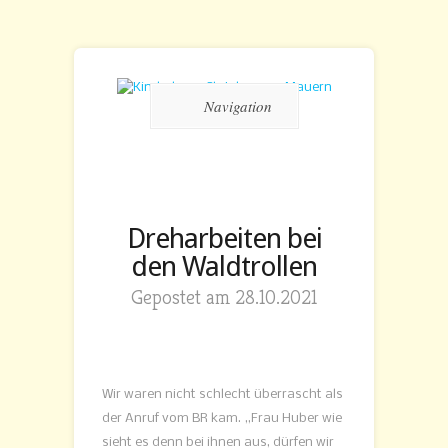
Navigation
Dreharbeiten bei
den Waldtrollen
Gepostet am 28.10.2021
Wir waren nicht schlecht überrascht als
der Anruf vom BR kam. „Frau Huber wie
sieht es denn bei ihnen aus, dürfen wir